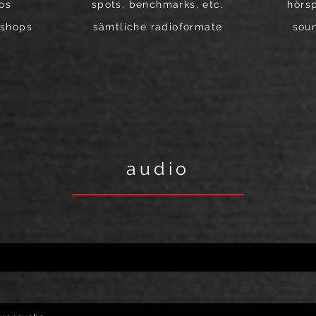
ros
spots, benchmarks, etc.
hörs
kshops
sämtliche radioformate
soun
audio