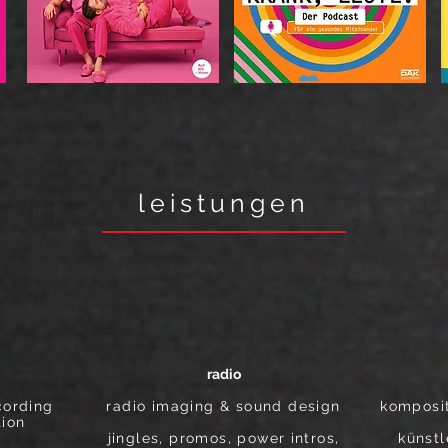
leistungen
radio
cording
radio imaging & sound design
komposi
tion
jingles, promos, power intros,
künstl