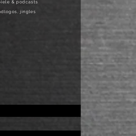
piele
& podcasts
dlogos, jingles